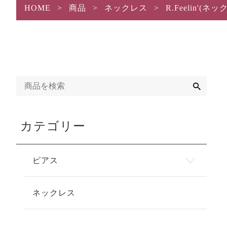
HOME
>
商品
>
ネックレス
>
R.Feelin'(ネッ
検
索
カテゴリー
ピアス
ネックレス