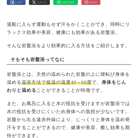
シェア
ツイート
LINEで送る
Pocket
湯船に入らず運動もせず汗をかくことができ、同時にリ
ラックス効果や美容、健康にも効果がある岩盤浴。
そんな岩盤浴をより効果的に入る方法をご紹介します。
そもそも岩盤浴ってなに
岩盤浴とは、天然の温められた岩盤の上に寝転び身体を
温める
温浴方法で低温の温度40～60度
で、
身体をじん
わりと温める
ことができることが特徴です。
また、お風呂に入ると水の抵抗を受けますが岩盤浴では
水の抵抗を受けにくいため身体への負担が少ないです。
岩盤から出る遠赤外線により、じっくりと身体を温め発
汗をすることができるので、健康や美容、癒し効果も期
待ができます。